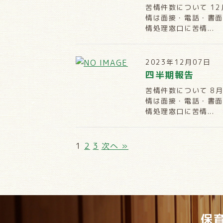
苦情件数について 1
情は面接・電話・書面
情処理窓口に苦情...
2023年12月07日
四半期報告
苦情件数について 8
情は面接・電話・書面
情処理窓口に苦情...
1
2
3
次へ »
保