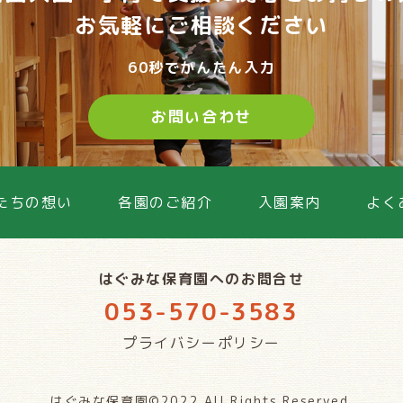
お気軽に
ご相談ください
60秒でかんたん入力
お問い合わせ
たちの想い
各園のご紹介
入園案内
よく
はぐみな保育園へのお問合せ
053-570-3583
プライバシーポリシー
はぐみな保育園©2022 All Rights Reserved.