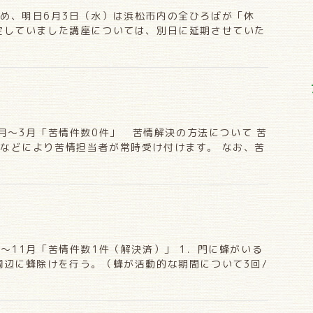
め、明日6月3日（水）は浜松市内の全ひろばが「休
定していました講座については、別日に延期させていた
2月〜3月「苦情件数0件」 苦情解決の方法について 苦
などにより苦情担当者が常時受け付けます。 なお、苦
月〜11月「苦情件数1件（解決済）」 1．門に蜂がいる
周辺に蜂除けを行う。（蜂が活動的な期間について3回/